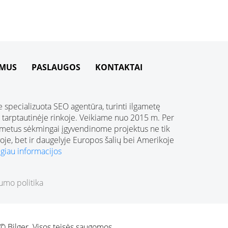
 MUS
PASLAUGOS
KONTAKTAI
 specializuota SEO agentūra, turinti ilgametę
į tarptautinėje rinkoje. Veikiame nuo 2015 m. Per
 metus sėkmingai įgyvendinome projektus ne tik
oje, bet ir daugelyje Europos šalių bei Amerikoje
giau informacijos
umo politika
© Bilger. Visos teisės saugomos