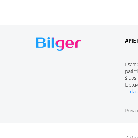
APIE
Esame
patirt
šiuos
Lietuv
...
dau
Privat
2026 