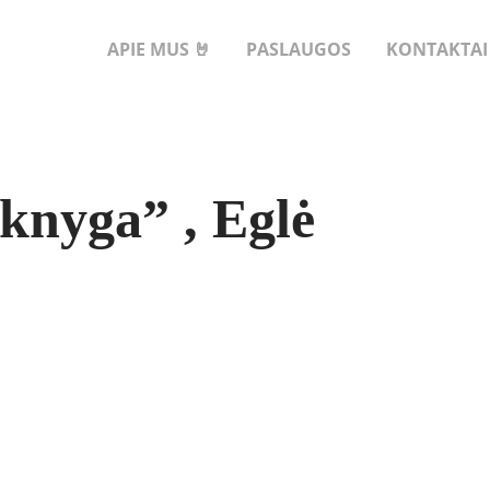
APIE MUS 🤘
PASLAUGOS
KONTAKTAI
knyga” , Eglė