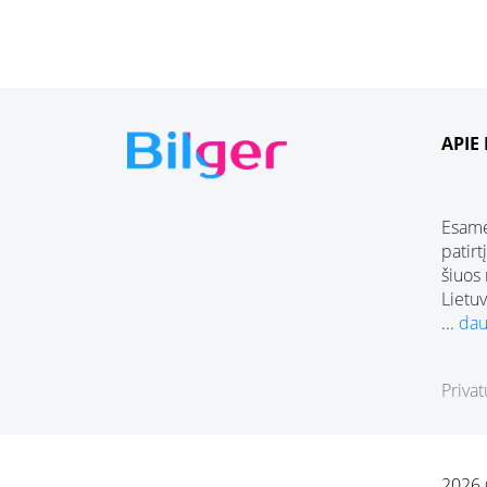
APIE
Esame
patirt
šiuos
Lietuv
...
dau
Privat
2026 