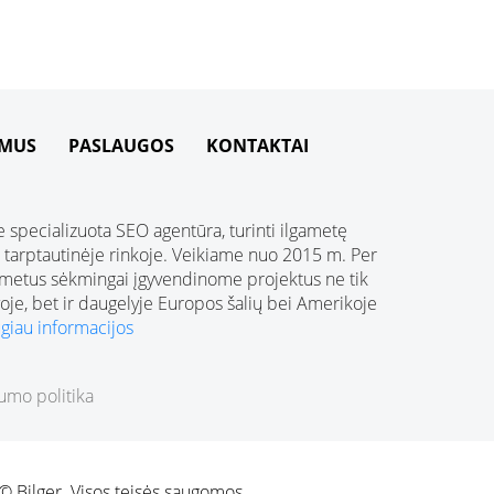
 MUS
PASLAUGOS
KONTAKTAI
 specializuota SEO agentūra, turinti ilgametę
į tarptautinėje rinkoje. Veikiame nuo 2015 m. Per
 metus sėkmingai įgyvendinome projektus ne tik
oje, bet ir daugelyje Europos šalių bei Amerikoje
giau informacijos
umo politika
© Bilger. Visos teisės saugomos